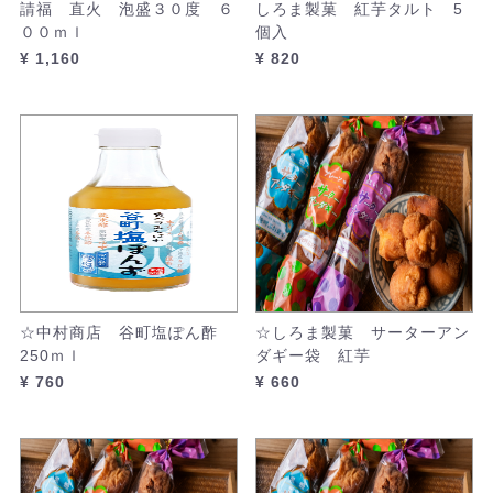
請福 直火 泡盛３０度 ６
しろま製菓 紅芋タルト 5
００ｍｌ
個入
¥ 1,160
¥ 820
☆中村商店 谷町塩ぽん酢
☆しろま製菓 サーターアン
250ｍｌ
ダギー袋 紅芋
¥ 760
¥ 660