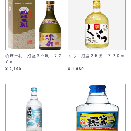
琉球王朝 泡盛３０度 ７２
くら 泡盛２５度 ７２０ｍ
０ｍｌ
ｌ
¥ 2,140
¥ 1,980