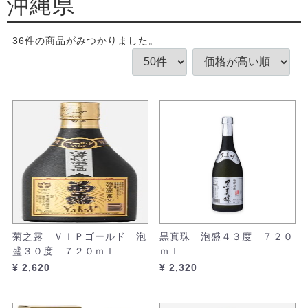
沖縄県
36
件
の商品がみつかりました。
菊之露 ＶＩＰゴールド 泡
黒真珠 泡盛４３度 ７２０
盛３０度 ７２０ｍｌ
ｍｌ
¥ 2,620
¥ 2,320