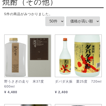
焼酎（その他）
5
件
の商品がみつかりました。
野うさぎの走り 米37度
ダバダ火振 栗25度 720ml
600ml
¥ 4,480
¥ 2,400