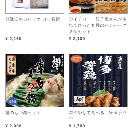
◎近江牛コロッケ コロ兵衛
◎イチロー 餃子屋さんが本
気で作った究極のハンバーグ
２個セット
¥ 2,160
¥ 2,100
響のもつ鍋セット
◎冷やして食べる 冷凍手羽
中
¥ 2,000
¥ 1,700