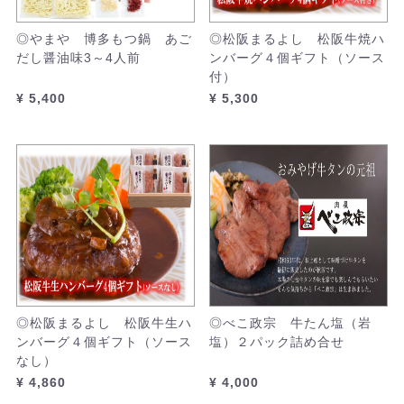
◎やまや 博多もつ鍋 あご
◎松阪まるよし 松阪牛焼ハ
だし醤油味3～4人前
ンバーグ４個ギフト（ソース
付）
¥ 5,400
¥ 5,300
◎松阪まるよし 松阪牛生ハ
◎べこ政宗 牛たん塩（岩
ンバーグ４個ギフト（ソース
塩）２パック詰め合せ
なし）
¥ 4,860
¥ 4,000