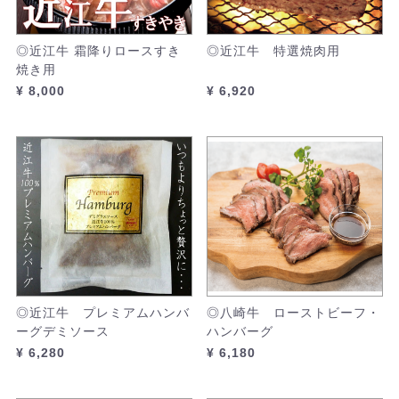
◎近江牛 霜降りロースすき
◎近江牛 特選焼肉用
焼き用
¥ 8,000
¥ 6,920
◎近江牛 プレミアムハンバ
◎八崎牛 ローストビーフ・
ーグデミソース
ハンバーグ
¥ 6,280
¥ 6,180