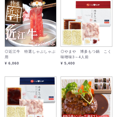
◎近江牛 特選しゃぶしゃぶ
◎やまや 博多もつ鍋 こく
用
味噌味3～4人前
¥ 6,060
¥ 5,400