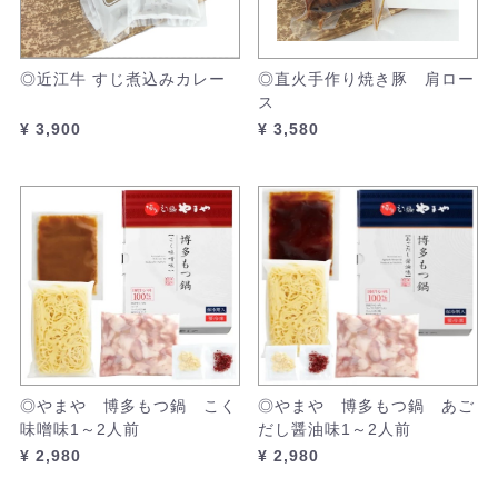
◎近江牛 すじ煮込みカレー
◎直火手作り焼き豚 肩ロー
ス
¥ 3,900
¥ 3,580
◎やまや 博多もつ鍋 こく
◎やまや 博多もつ鍋 あご
味噌味1～2人前
だし醤油味1～2人前
¥ 2,980
¥ 2,980