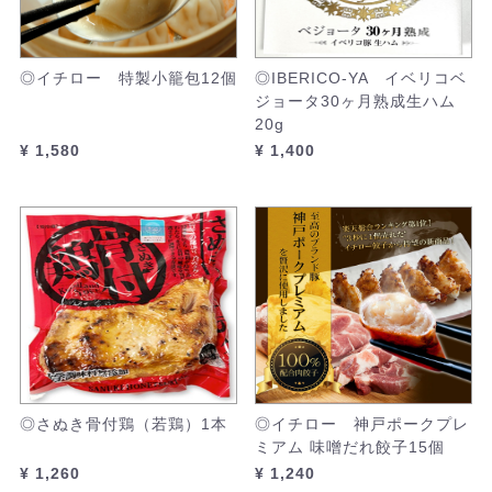
◎イチロー 特製小籠包12個
◎IBERICO-YA イベリコベ
ジョータ30ヶ月熟成生ハム
20g
¥ 1,580
¥ 1,400
◎さぬき骨付鶏（若鶏）1本
◎イチロー 神戸ポークプレ
ミアム 味噌だれ餃子15個
¥ 1,260
¥ 1,240