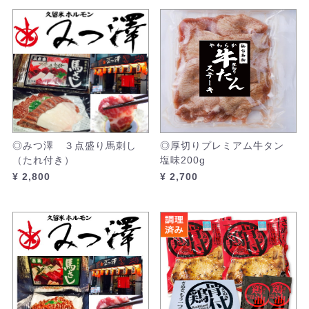
◎みつ澤 ３点盛り馬刺し
◎厚切りプレミアム牛タン
（たれ付き）
塩味200g
¥ 2,800
¥ 2,700