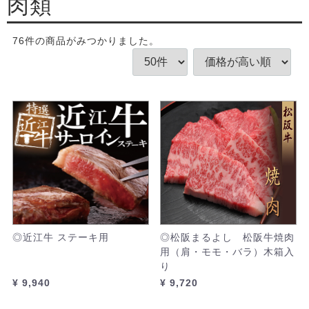
肉類
76
件
の商品がみつかりました。
◎近江牛 ステーキ用
◎松阪まるよし 松阪牛焼肉
用（肩・モモ・バラ）木箱入
り
¥ 9,940
¥ 9,720