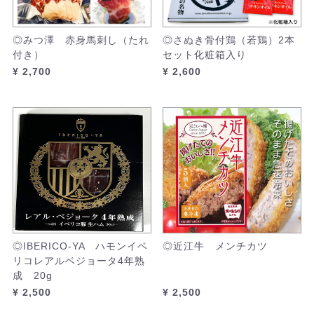
◎みつ澤 赤身馬刺し（たれ
◎さぬき骨付鶏（若鶏）2本
付き）
セット化粧箱入り
¥ 2,700
¥ 2,600
◎IBERICO-YA ハモンイベ
◎近江牛 メンチカツ
リコレアルベジョータ4年熟
成 20g
¥ 2,500
¥ 2,500