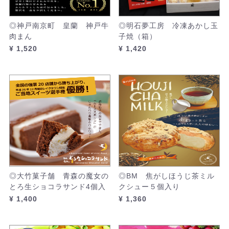
◎神戸南京町 皇蘭 神戸牛
◎明石夢工房 冷凍あかし玉
肉まん
子焼（箱）
¥ 1,520
¥ 1,420
◎大竹菓子舗 青森の魔女の
◎BM 焦がしほうじ茶ミル
とろ生ショコラサンド4個入
クシュー５個入り
¥ 1,400
¥ 1,360