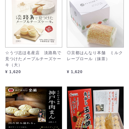
☆うづ志ほ名産店 淡路島で
◎京都はんなり本舗 ミルク
見つけたメープルチーズケー
レープロール（抹茶）
キ（大）
¥ 1,620
¥ 1,620