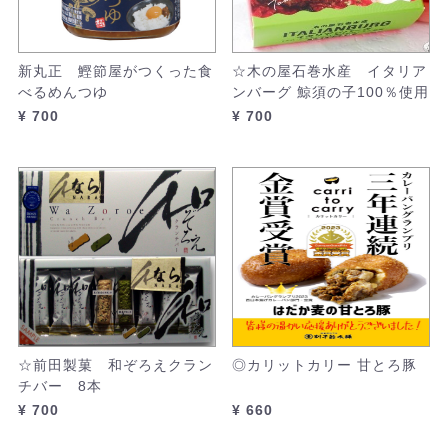
新丸正 鰹節屋がつくった食
☆木の屋石巻水産 イタリア
べるめんつゆ
ンバーグ 鯨須の子100％使用
¥ 700
¥ 700
☆前田製菓 和ぞろえクラン
◎カリットカリー 甘とろ豚
チバー 8本
¥ 700
¥ 660