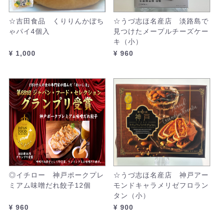
☆吉田食品 くりりんかぼち
☆うづ志ほ名産店 淡路島で
ゃパイ4個入
見つけたメープルチーズケー
キ（小）
¥ 1,000
¥ 960
◎イチロー 神戸ポークプレ
☆うづ志ほ名産店 神戸アー
ミアム味噌だれ餃子12個
モンドキャラメリゼフロラン
タン（小）
¥ 960
¥ 900