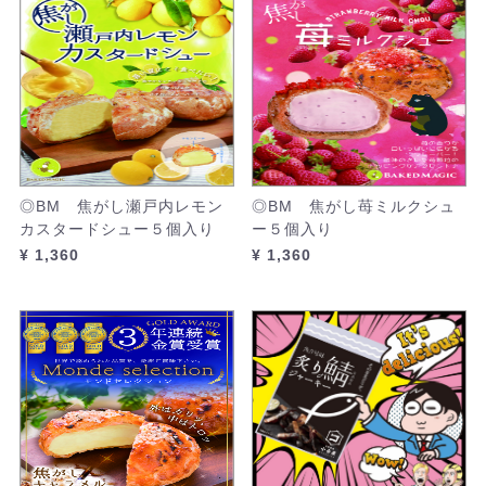
◎BM 焦がし瀬戸内レモン
◎BM 焦がし苺ミルクシュ
カスタードシュー５個入り
ー５個入り
¥ 1,360
¥ 1,360