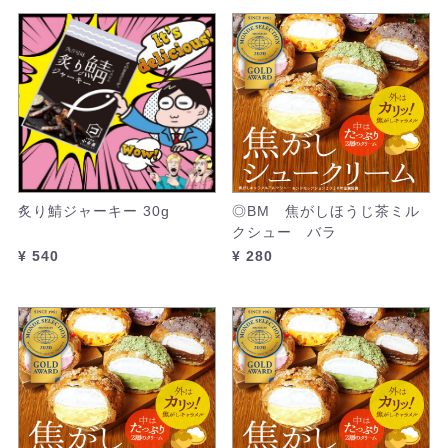
炙り鯖ジャーキー 30g
◎BM 焦がしほうじ茶ミル
クシュー バラ
¥ 540
¥ 280