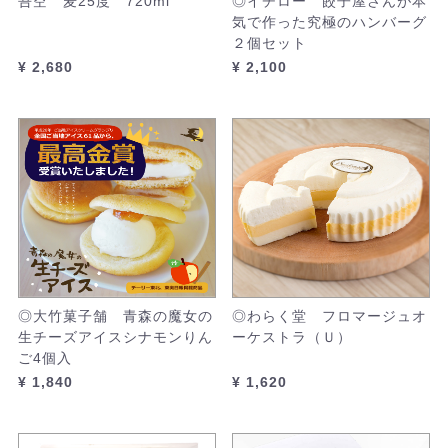
吾空 麦25度 720ml
◎イチロー 餃子屋さんが本
気で作った究極のハンバーグ
２個セット
¥ 2,680
¥ 2,100
◎大竹菓子舗 青森の魔女の
◎わらく堂 フロマージュオ
生チーズアイスシナモンりん
ーケストラ（Ｕ）
ご4個入
¥ 1,840
¥ 1,620