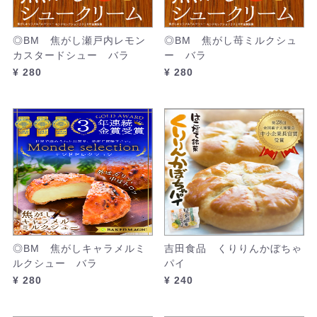
◎BM 焦がし瀬戸内レモン
◎BM 焦がし苺ミルクシュ
カスタードシュー バラ
ー バラ
¥ 280
¥ 280
◎BM 焦がしキャラメルミ
吉田食品 くりりんかぼちゃ
ルクシュー バラ
パイ
¥ 280
¥ 240