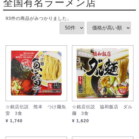
全国有名ラーメン店
93
件
の商品がみつかりました。
☆銘店伝説 熊本 つけ麺魚
☆銘店伝説 協和飯店 ダル
雷 3食
麺 3食
¥ 1,740
¥ 1,620