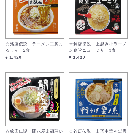
☆銘店伝説 ラーメン工房ま
☆銘店伝説 上越みそラーメ
るしん 2食
ン食堂ニューミサ 3食
¥ 1,420
¥ 1,420
☆銘店伝説 開花屋楽麺荘い
☆銘店伝説 山形中華そば雲