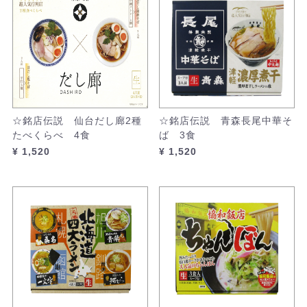
☆銘店伝説 仙台だし廊2種
☆銘店伝説 青森長尾中華そ
たべくらべ 4食
ば 3食
¥ 1,520
¥ 1,520