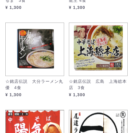
るま 3食
龍王 4食
¥ 1,300
¥ 1,300
☆銘店伝説 大分ラーメン丸
☆銘店伝説 広島 上海総本
優 4食
店 3食
¥ 1,300
¥ 1,300