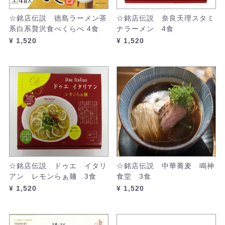
☆銘店伝説 徳島ラーメン茶
☆銘店伝説 奈良天理スタミ
系白系贅沢食べくらべ 4食
ナラーメン 4食
¥ 1,520
¥ 1,520
☆銘店伝説 ドゥエ イタリ
☆銘店伝説 中華蕎麦 鳴神
アン レモンらぁ麺 3食
食堂 3食
¥ 1,520
¥ 1,520