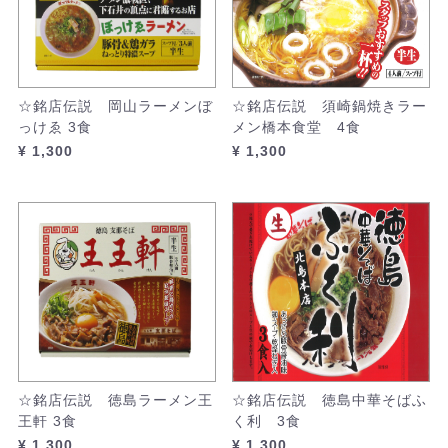
☆銘店伝説 岡山ラーメンぼ
☆銘店伝説 須崎鍋焼きラー
っけゑ 3食
メン橋本食堂 4食
¥ 1,300
¥ 1,300
☆銘店伝説 徳島ラーメン王
☆銘店伝説 徳島中華そばふ
王軒 3食
く利 3食
¥ 1,300
¥ 1,300