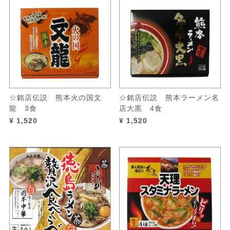
☆銘店伝説 熊本火の国文
☆銘店伝説 熊本ラーメン名
龍 3食
店大黒 4食
¥ 1,520
¥ 1,520