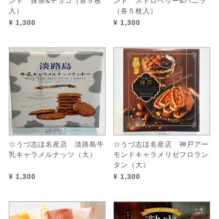
ンド 抹茶&チョコ（各５枚
ンド ストロベリー&バニラ
入）
（各５枚入）
¥ 1,300
¥ 1,300
☆うづ志ほ名産店 淡路島牛
☆うづ志ほ名産店 神戸アー
乳キャラメルナッツ（大）
モンドキャラメリゼフロラン
タン（大）
¥ 1,300
¥ 1,300