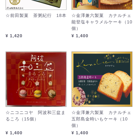
☆前田製菓 茶粥紀行 18本
☆金澤兼六製菓 カナルチェ
能登塩キャラメルケーキ（10
個）
¥ 1,420
¥ 1,400
☆ニコニコヤ 阿波和三盆ま
☆金澤兼六製菓 カナルチェ
るころ（15個）
五郎島金時いもケーキ（10
個）
¥ 1,400
¥ 1,400