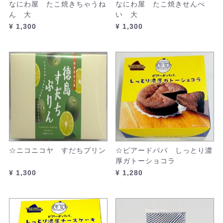
なにわ屋 たこ焼きちゃうね
なにわ屋 たこ焼きせんべ
ん 大
い 大
¥ 1,300
¥ 1,300
☆ニコニコヤ すだちプリン
☆ビアードパパ しっとり濃
厚ガトーショコラ
¥ 1,300
¥ 1,280